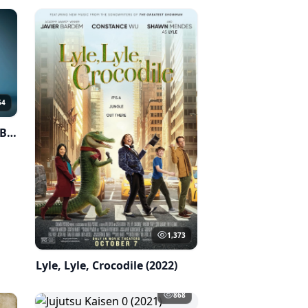
64
The Boss Baby: Christmas Bonus (2022)
1,373
Lyle, Lyle, Crocodile (2022)
868