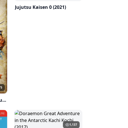
Jujutsu Kaisen 0 (2021)
75
Journey to the West- Conquering the Demons(2013)
1,137