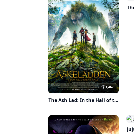
Th
1,467
The Ash Lad: In the Hall of the Mountain King(2022)
Juj