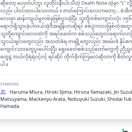
ဆိုတော့ မဟုတ်ပါဘူး လူတိုင်းနီးပါးသိတဲ့ Death Note ထဲ့မှာ “L” 
လည်း ပါဝင်ထားပါသေးတယ် ။ ဇာတ်ကြောင်းလေးကတော့… စဲအိတ
လေးမှာ ဆန်းကျယ်မှုတစ်ခုဖြစ်ပွားခဲ့ပြီး သူတို့တစ်ကျောင်းလုံး ၁၅၆၀ခုန
ရောက်ရှိသွားခဲ့ပါတယ်အဲ့ဒီအချိန်ဟာဆိုရင် စစ်ပွဲကာလဖြစ်တဲ့အတွ
သူတို့ကျောင်းလေးထဲကို အရင်ခေတ်က စစ်သည်တွေဝင်ရောက်လာပ
သူငယ်ချင်းတွေလည်း အသတ်ခံရ တချို့တွေလည်း အဖမ်းခံ နှိပ်စက
ကျောင်းသားတွေပူးပေါင်းပြီး ရှေးခေတ်စစ်သည်တော်တွေကို ညီည
တွေနဲ့ ဘယ်လိုရဲရဲဝင့်ဝင့် ရင်ဆိုင် တိုက်ခိုက်ကြမလဲဆိုတာကို စိတ်
ပါ ။
STARRING
Haruma Miura, Hiroki Iijima, Hirona Yamazaki, Jin Suzu
Matsuyama, Mackenyu Arata, Nobuyuki Suzuki, Shodai Fu
Hamada