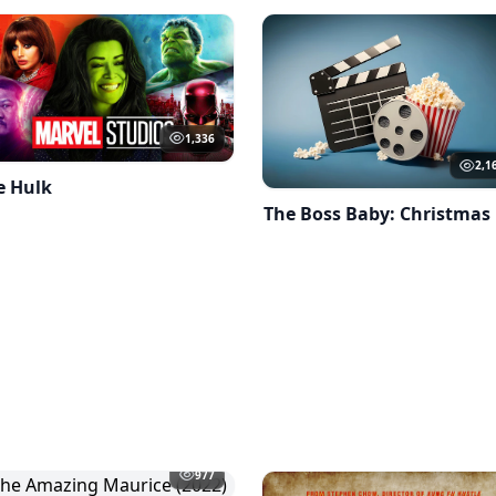
1,336
2,1
e Hulk
977