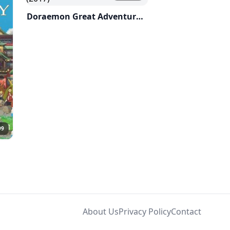
Doraemon Great Adventure in the Antarctic Kachi Kochi (2017)
99
About Us
Privacy Policy
Contact