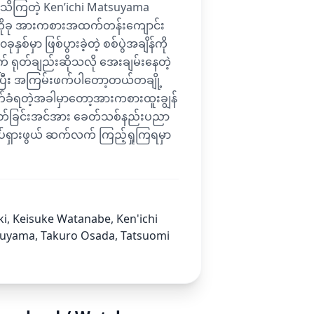
လို့သိကြတဲ့ Ken’ichi Matsuyama
ိုခု အားကစားအထက်တန်းကျောင်း
ှစ်မှာ ဖြစ်ပွားခဲ့တဲ့ စစ်ပွဲအချိန်ကို
က် ရုတ်ချည်းဆိုသလို အေးချမ်းနေတဲ့
ြီး အကြမ်းဖက်ပါတော့တယ်တချို့
်ခံရတဲ့အခါမှာတော့အားကစားထူးချွန်
ွှတ်ခြင်းအင်အား ခေတ်သစ်နည်းပညာ
လှုပ်ရှားဖွယ် ဆက်လက် ကြည့်ရှုကြရမှာ
ki, Keisuke Watanabe, Ken'ichi
kuyama, Takuro Osada, Tatsuomi