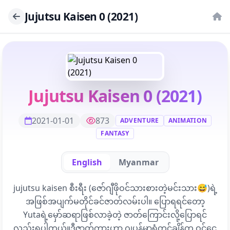
Jujutsu Kaisen 0 (2021)
Jujutsu Kaisen 0 (2021)
2021-01-01
873
ADVENTURE
ANIMATION
FANTASY
English
Myanmar
jujutsu kaisen စီးရီး (​ဇော်ဂျီဖိုဝင်သားစားတဲ့မင်းသား😅)ရဲ့
အဖြစ်အပျက်မတိုင်ခင်ဇာတ်လမ်းပါ။ ​ပြောရရင်​တော့
Yutaရဲ့​မှော်ဆရာဖြစ်လာခဲ့တဲ့ ဇာတ်​ကြောင်းလို့​ပြောရင်
လည်းရပါတယ်။ဒီဇာတ်ကားဟာ ဂျပန်မှာရုံတင်ချိန်က ဝင်​ငွေ