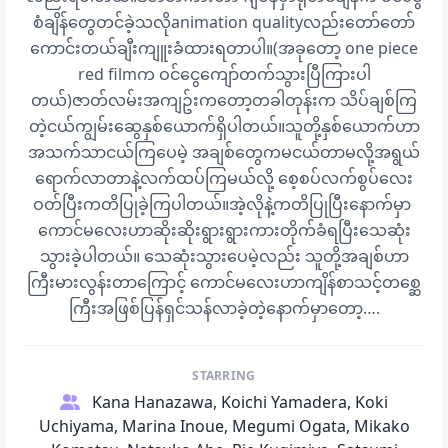
စံချိန်​တွေတင်ခဲ့သလိုanimation qualityလည်း​တော်​တော်​
ကောင်းတယ်ချီးကျူးခံထားရတာပါ။(အခု​တော့ one piece
red filmက ဝင်​ငွေ​ကျော်တက်သွားပြီကြားပါ
တယ်)ဇာတ်လမ်းအကျဥ်းက​တော့တခါတုန်းက သိပ်ချစ်ကြ
တဲ့ငယ်ကျွမ်း​ဆွေနှစ်​ယောက်ရှိပါတယ်။သူတို့နှစ်​ယောက်ဟာ
အသက်သာငယ်ကြ​ပေမဲ့ အချစ်​တွေကမငယ်တာမလို့အရွယ်​
ရောက်လာတာနဲ့လက်ထပ်ကြမယ်လို့ ​​စေ့စပ်လက်စွပ်​လေး
ဝတ်ပြီးကတိပြုခဲ့ကြပါတယ်။အဲ့လိုနဲ့ကတိပြုပြီး​နောက်မှာ ​
ကောင်မ​လေးဟာဆိုးဆိုးရွားရွားကားတိုက်ခံရပြီး​သေဆုံး
သွားခဲ့ပါတယ်။ ​သေဆုံးသွား​ပေမဲ့လည်း သူတို့အချစ်ဟာ
ကြီးမားလွန်းတာ​ကြောင့် ​ကောင်မ​လေးဟာကျိန်စာသင့်တ​စ္ဆေ
ကြီးအဖြစ်ပြန်ရှင်သန်လာခဲ့တဲ့​နောက်မှာ​တော့….
STARRING
Kana Hanazawa, Koichi Yamadera, Koki
Uchiyama, Marina Inoue, Megumi Ogata, Mikako