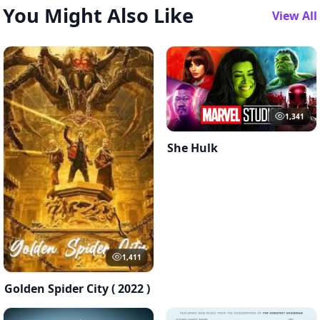
You Might Also Like
View All
1,341
She Hulk
1,411
Golden Spider City ( 2022 )