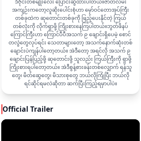
ဒီဇိုင်းတစ်မျိုးလေး ပြောင်းဆွဲထားပါတယ်။ဇာတ်လမ်း
အကျဉ်းကတော့လူဆိုးပေါင်းစုံဟာ မှော်ဝင်တောအုပ်ကြီး
တစ်ခုထဲက ဆုတောင်းတစ်ခုကို ဖြည့်ပေးနိုင်တဲ့ ကြယ်
တစ်လုံးကို လိုက်ရှာဖို့ ကြိုးစားနေကြပါတယ်။ဘွတ်ဖိနပ်
ကြောင်ကြီးဟာ ကြောင်ပီပီအသက် ၉ ချောင်းရှိပေမဲ့ စောင်
တလွဲတွေလုပ်ရင်း သေတာများတော့ အသက်နောက်ဆုံးတစ်
ချောင်းပဲကျန်ပါတော့တယ်။ အဲဒီတော့ အရင်လို အသက် ၉
ချောင်းပြန်ပြည့်ဖို့ ဆုတောင်းဖို့ သူလည်း ကြယ်ကြီးကို ရှာဖို့
ကြိုးစားရပါတော့တယ်။ အဲဒီစွန့်စားခန်းတစ်လျှောက် ရန်သူ
တွေ၊ မိတ်ဆွေတွေ၊ မိသားစုတွေ ဘယ်လိုကြုံပြီး ဘယ်လို
ရင်ဆိုင်ရမလဲဆိုတာ ဆက်ပြီးကြည့်ရမှာပါပဲ။
Official Trailer