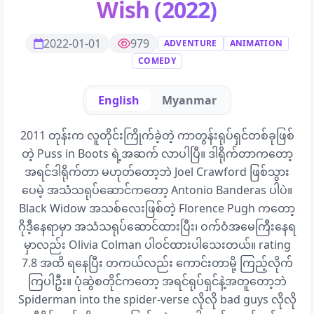
Wish (2022)
2022-01-01
979
ADVENTURE
ANIMATION
COMEDY
English
Myanmar
2011 တုန်းက လူတိုင်းကြိုက်ခဲ့တဲ့ ကာတွန်းရုပ်ရှင်တစ်ခုဖြစ်
တဲ့ Puss in Boots ရဲ့အဆက် လာပါပြီ။ ဒါရိုက်တာကတော့
အရင်ဒါရိုက်တာ မဟုတ်တော့ဘဲ Joel Crawford ဖြစ်သွား
ပေမဲ့ အသံသရုပ်ဆောင်ကတော့ Antonio Banderas ပါပဲ။
Black Widow အသစ်လေးဖြစ်တဲ့ Florence Pugh ကတော့
ဂိုဒီ့နေရာမှာ အသံသရုပ်ဆောင်ထားပြီး၊ ဝက်ဝံအမေကြီးနေရ
မှာလည်း Olivia Colman ပါဝင်ထားပါသေးတယ်။ rating
7.8 အထိ ရနေပြီး တကယ်လည်း ကောင်းတာမို့ ကြည့်လိုက်
ကြပါဦး။ ပုံဆွဲစတိုင်ကတော့ အရင်ရုပ်ရှင်နဲ့အတူတော့ဘဲ
Spiderman into the spider-verse လိုလို bad guys လိုလို